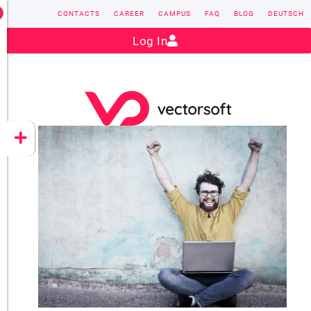
CONTACTS
CAREER
CAMPUS
FAQ
BLOG
DEUTSCH
Contact:
sales@vectorsoft.de
|
+49 6104 660-0
Log In
VECTORSOFT
CONZEPT 16
YEET
CLOUD