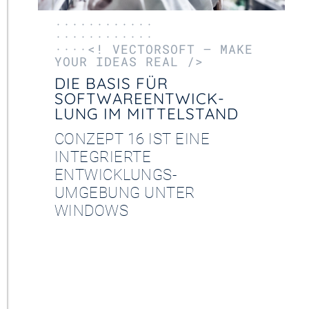
············
YEET
············
····<! VECTORSOFT – MAKE
CLOUD
YOUR IDEAS REAL />
DIE BASIS FÜR
SOFTWARE­ENTWICK­
LUNG IM MITTEL­STAND
CONZEPT 16 IST EINE
INTEGRIERTE
ENTWICKLUNGS­
UMGEBUNG UNTER
WINDOWS