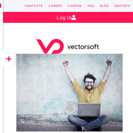
CONTACTS
CAREER
CAMPUS
FAQ
BLOG
DEUTSCH
Contact:
sales@vectorsoft.de
|
+49 6104 660-0
Log In
VECTORSOFT
CONZEPT 16
YEET
CLOUD