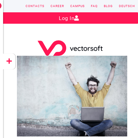
CONTACTS
CAREER
CAMPUS
FAQ
BLOG
DEUTSCH
Contact:
sales@vectorsoft.de
|
+49 6104 660-0
Log In
VECTORSOFT
CONZEPT 16
YEET
CLOUD