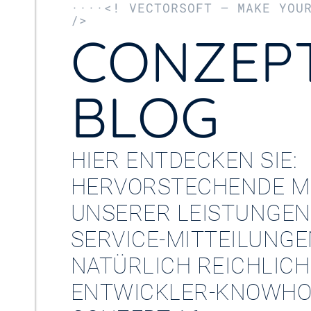
····<! VECTORSOFT – MAKE YOU
/>
CONZEPT
BLOG
HIER ENTDECKEN SIE:
HERVORSTECHENDE M
UNSERER LEISTUNGEN
SERVICE-MITTEILUNG
NATÜRLICH REICHLICH
ENTWICKLER-KNOWHO