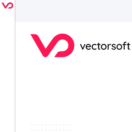
············
············