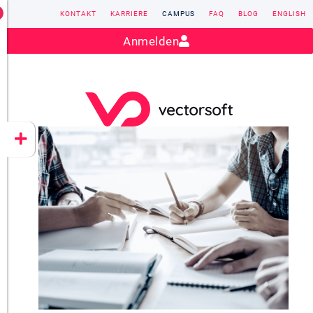
KONTAKT
KARRIERE
CAMPUS
FAQ
BLOG
ENGLISH
Kontakt:
sales@vectorsoft.de
|
+49 6104 660-0
Anmelden
VECTORSOFT
CONZEPT 16
YEET
CLOUD