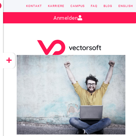
KONTAKT
KARRIERE
CAMPUS
FAQ
BLOG
ENGLISH
Kontakt:
sales@vectorsoft.de
|
+49 6104 660-0
Anmelden
VECTORSOFT
CONZEPT 16
YEET
CLOUD