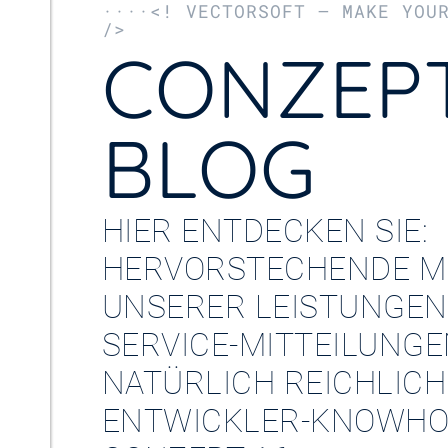
····<! VECTORSOFT – MAKE YOU
/>
CONZEPT
BLOG
HIER ENTDECKEN SIE:
HERVORSTECHENDE M
UNSERER LEISTUNGEN
SERVICE-MITTEILUNG
NATÜRLICH REICHLICH
ENTWICKLER-KNOWHO