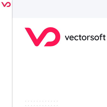
············
············