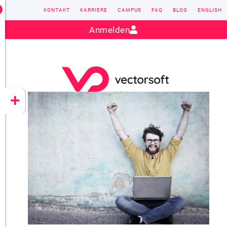
KONTAKT
KARRIERE
CAMPUS
FAQ
BLOG
ENGLISH
Kontakt:
sales@vectorsoft.de
|
+49 6104 660-0
Anmelden
VECTORSOFT
CONZEPT 16
YEET
CLOUD