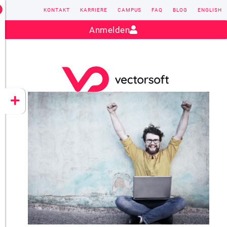
KONTAKT
KARRIERE
CAMPUS
FAQ
BLOG
ENGLISH
Kontakt:
sales@vectorsoft.de
|
+49 6104 660-0
Anmelden
VECTORSOFT
CONZEPT 16
YEET
CLOUD