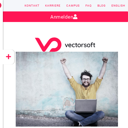
KONTAKT
KARRIERE
CAMPUS
FAQ
BLOG
ENGLISH
Kontakt:
sales@vectorsoft.de
|
+49 6104 660-0
Anmelden
VECTORSOFT
CONZEPT 16
YEET
CLOUD