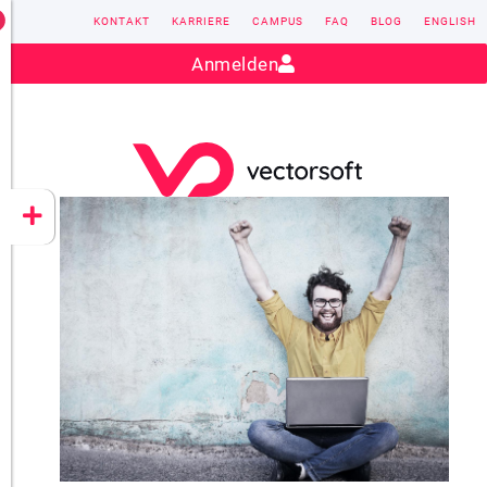
KONTAKT
KARRIERE
CAMPUS
FAQ
BLOG
ENGLISH
Kontakt:
sales@vectorsoft.de
|
+49 6104 660-0
Anmelden
VECTORSOFT
CONZEPT 16
YEET
CLOUD