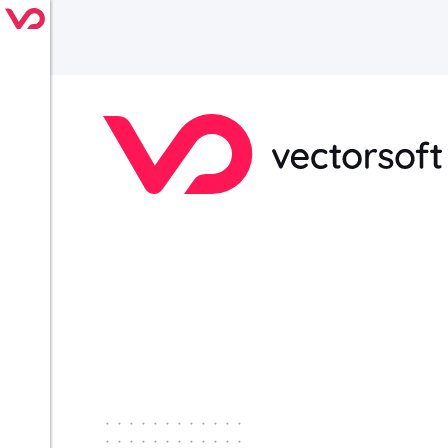
············
············