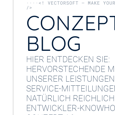
····<! VECTORSOFT – MAKE YOU
/>
CONZEPT
BLOG
HIER ENTDECKEN SIE:
HERVORSTECHENDE M
UNSERER LEISTUNGEN
SERVICE-MITTEILUNG
NATÜRLICH REICHLICH
ENTWICKLER-KNOWHO