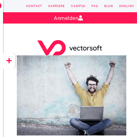
KONTAKT
KARRIERE
CAMPUS
FAQ
BLOG
ENGLISH
Kontakt:
sales@vectorsoft.de
|
+49 6104 660-0
Anmelden
VECTORSOFT
CONZEPT 16
YEET
CLOUD