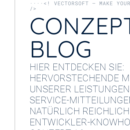
····<! VECTORSOFT – MAKE YOU
/>
CONZEPT
BLOG
HIER ENTDECKEN SIE:
HERVORSTECHENDE M
UNSERER LEISTUNGEN
SERVICE-MITTEILUNG
NATÜRLICH REICHLICH
ENTWICKLER-KNOWHO