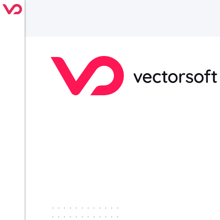
············
············