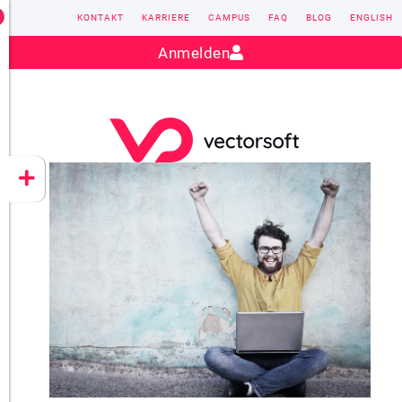
KONTAKT
KARRIERE
CAMPUS
FAQ
BLOG
ENGLISH
Kontakt:
sales@vectorsoft.de
|
+49 6104 660-0
Anmelden
VECTORSOFT
CONZEPT 16
YEET
CLOUD