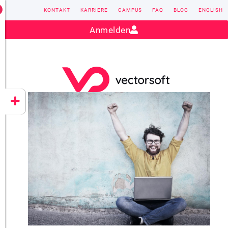
KONTAKT
KARRIERE
CAMPUS
FAQ
BLOG
ENGLISH
Kontakt:
sales@vectorsoft.de
|
+49 6104 660-0
Anmelden
VECTORSOFT
CONZEPT 16
YEET
CLOUD