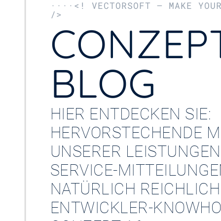
····<! VECTORSOFT – MAKE YOU
/>
CONZEPT
BLOG
HIER ENTDECKEN SIE:
HERVORSTECHENDE M
UNSERER LEISTUNGEN
SERVICE-MITTEILUNG
NATÜRLICH REICHLICH
ENTWICKLER-KNOWHO