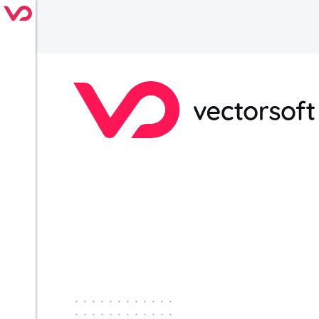
············
············