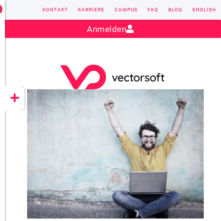
KONTAKT
KARRIERE
CAMPUS
FAQ
BLOG
ENGLISH
Kontakt:
sales@vectorsoft.de
|
+49 6104 660-0
Anmelden
VECTORSOFT
CONZEPT 16
YEET
CLOUD