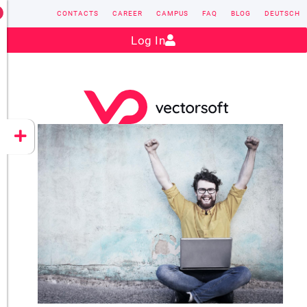
CONTACTS
CAREER
CAMPUS
FAQ
BLOG
DEUTSCH
Contact:
sales@vectorsoft.de
|
+49 6104 660-0
Log In
VECTORSOFT
CONZEPT 16
YEET
CLOUD