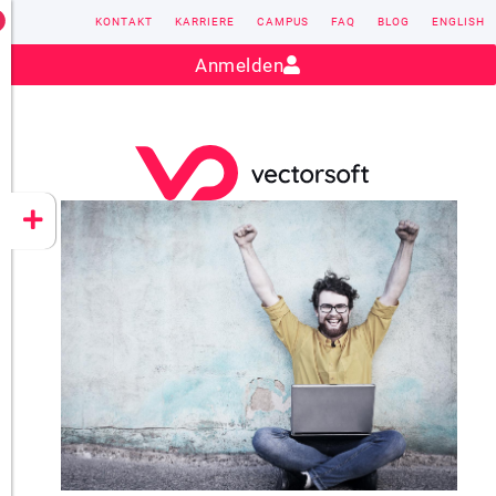
KONTAKT
KARRIERE
CAMPUS
FAQ
BLOG
ENGLISH
Kontakt:
sales@vectorsoft.de
|
+49 6104 660-0
Anmelden
VECTORSOFT
CONZEPT 16
YEET
CLOUD