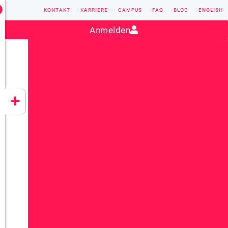
KONTAKT
KARRIERE
CAMPUS
FAQ
BLOG
ENGLISH
Kontakt:
sales@vectorsoft.de
|
+49 6104 660-0
Anmelden
VECTORSOFT
CONZEPT 16
YEET
CLOUD