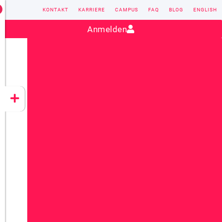
KONTAKT
KARRIERE
CAMPUS
FAQ
BLOG
ENGLISH
Kontakt:
sales@vectorsoft.de
|
+49 6104 660-0
Anmelden
VECTORSOFT
CONZEPT 16
YEET
CLOUD