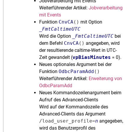
Jobverarbeitung mit Events
Weiterführender Artikel:
Jobverarbeitung
mit Events
Funktion
CnvCA
()
mit Option
_FmtCaltimeUTC
Wird die Option
_FmtCaltimeUTC
bei
dem Befehl
CnvCA
()
angegeben, wird
der resultierende caltime-Wert in UTC-
Zeit gewandelt (
vpBiasMinutes
= 0).
Neues optionales Argument bei der
Funktion
OdbcParamAdd
()
Weiterführender Artikel:
Erweiterung von
OdbcParamAdd
Neues Kommandozeilenargument beim
Aufruf des Advanced-Clients
Wird auf der Kommandozeile des
Advanced-Clients das Argument
/load_user_profile=
n
angegeben,
wird das Benutzerprofil des