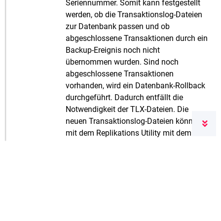
Seriennummer. Somit kann festgestellt
werden, ob die Transaktionslog-Dateien
zur Datenbank passen und ob
abgeschlossene Transaktionen durch ein
Backup-Ereignis noch nicht
übernommen wurden. Sind noch
abgeschlossene Transaktionen
vorhanden, wird ein Datenbank-Rollback
durchgeführt. Dadurch entfällt die
Notwendigkeit der TLX-Dateien. Die
neuen Transaktionslog-Dateien können
mit dem Replikations Utility mit dem
Kommando
info
verifiziert werden.
Weiterführender Artikel:
Server 5.7 ohne
tlx Datei
Neben diesen Erweiterungen wurden auch
zahlreiche Fehlerbeseitigungen vorgenommen.
Eine Übersicht der Korrekturen befindet sich
wie gewohnt im Error-Dokument.