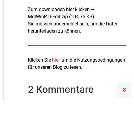
Zum downloaden hier klicken
—
MdlWinRTFEdit.zip (104.75 KB)
Sie müssen angemeldet sein, um die Datei
herunterladen zu können.
Klicken Sie
hier
, um die Nutzungsbedingungen
für unseren Blog zu lesen.
2 Kommentare
31. Oktober 2012 um
Florian (vectorsoft)
13:41 Uhr
sagt:
In der Funktion MdlWinRTFEdit:Init() wird der