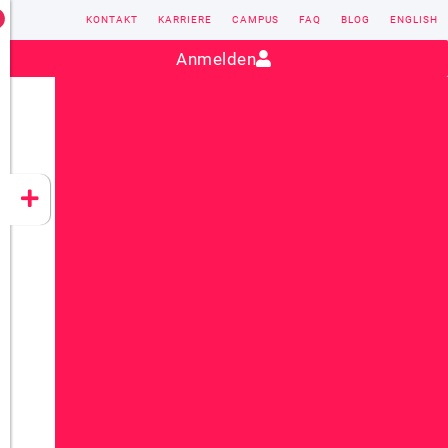
KONTAKT
KARRIERE
CAMPUS
FAQ
BLOG
ENGLISH
Kontakt:
sales@vectorsoft.de
|
+49 6104 660-0
Anmelden
VECTORSOFT
CONZEPT 16
YEET
CLOUD