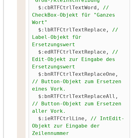
"Groß-/Kleinschreibung"
  $:cbRTFCtrlTextWord, 
// 
CheckBox-Objekt für "Ganzes 
Wort"
  $:lbRTFCtrlTextReplace, 
// 
Label-Objekt für 
Ersetzungswert
  $:edRTFCtrlTextReplace, 
// 
Edit-Objekt zur Eingabe des 
Ersetzungswert
  $:bnRTFCtrlTextReplaceOne, 
// Button-Objekt zum Ersetzen 
eines Vork.
  $:bnRTFCtrlTextReplaceAll, 
// Button-Objekt zum Ersetzen 
aller Vork.
  $:ieRTFCtrlLine, 
// IntEdit-
Objekt zur Eingabe der 
Zeilennummer