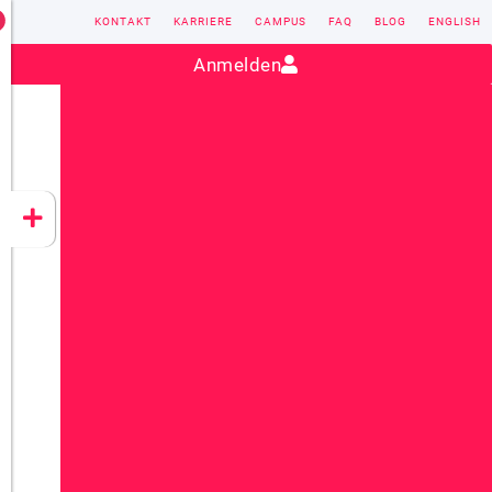
KONTAKT
KARRIERE
CAMPUS
FAQ
BLOG
ENGLISH
Kontakt:
sales@vectorsoft.de
|
+49 6104 660-0
Anmelden
VECTORSOFT
CONZEPT 16
YEET
CLOUD