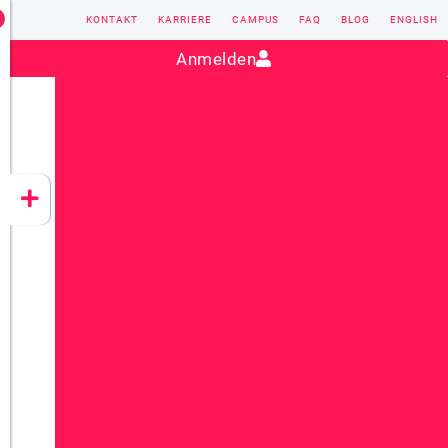
KONTAKT
KARRIERE
CAMPUS
FAQ
BLOG
ENGLISH
Kontakt:
sales@vectorsoft.de
|
+49 6104 660-0
Anmelden
VECTORSOFT
CONZEPT 16
YEET
CLOUD