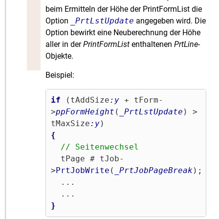
beim Ermitteln der Höhe der PrintFormList die
Option
_PrtLstUpdate
angegeben wird. Die
Option bewirkt eine Neuberechnung der Höhe
aller in der
PrintFormList
enthaltenen
PrtLine
-
Objekte.
Beispiel:
if
 (tAddSize
:y
 + tForm-
>
ppFormHeight
(
_PrtLstUpdate
) > 
tMaxSize
:y
{
// Seitenwechsel
  tPage # tJob-
>
PrtJobWrite
(
_PrtJobPageBreak
);

  ...

}