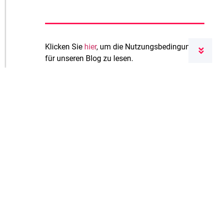
Klicken Sie
hier
, um die Nutzungsbedingungen
für unseren Blog zu lesen.
Schreiben Sie einen
Kommentar
Ihre E-Mail-Adresse wird nicht
veröffentlicht.
Erforderliche Felder sind mit
*
markiert
Kommentar
*