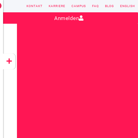
KONTAKT
KARRIERE
CAMPUS
FAQ
BLOG
ENGLISH
Kontakt:
sales@vectorsoft.de
|
+49 6104 660-0
Anmelden
VECTORSOFT
CONZEPT 16
YEET
CLOUD