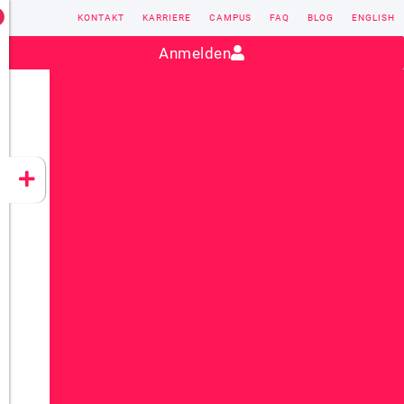
KONTAKT
KARRIERE
CAMPUS
FAQ
BLOG
ENGLISH
Kontakt:
sales@vectorsoft.de
|
+49 6104 660-0
Anmelden
VECTORSOFT
CONZEPT 16
YEET
CLOUD