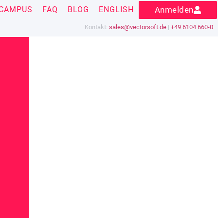
CAMPUS
FAQ
BLOG
ENGLISH
Anmelden
Kontakt:
sales@vectorsoft.de
|
+49 6104 660-0