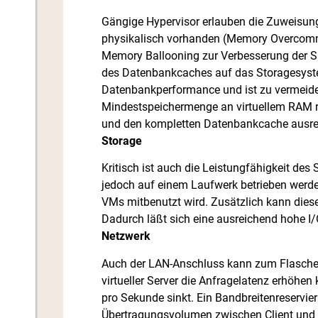
Gängige Hypervisor erlauben die Zuweisu
physikalisch vorhanden (Memory Overcomm
Memory Ballooning zur Verbesserung der S
des Datenbankcaches auf das Storagesystem
Datenbankperformance und ist zu vermeid
Mindestspeichermenge an virtuellem RAM re
und den kompletten Datenbankcache ausrei
Storage
Kritisch ist auch die Leistungfähigkeit de
jedoch auf einem Laufwerk betrieben werde
VMs mitbenutzt wird. Zusätzlich kann dies
Dadurch läßt sich eine ausreichend hohe I/O
Netzwerk
Auch der LAN-Anschluss kann zum Flaschenh
virtueller Server die Anfragelatenz erhöhe
pro Sekunde sinkt. Ein Bandbreitenreservie
Übertragungsvolumen zwischen Client und C