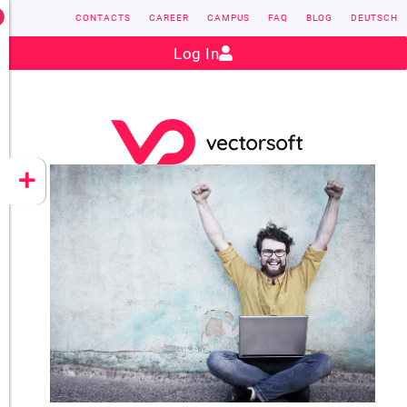
CONTACTS
CAREER
CAMPUS
FAQ
BLOG
DEUTSCH
Contact:
sales@vectorsoft.de
|
+49 6104 660-0
Log In
VECTORSOFT
CONZEPT 16
YEET
CLOUD