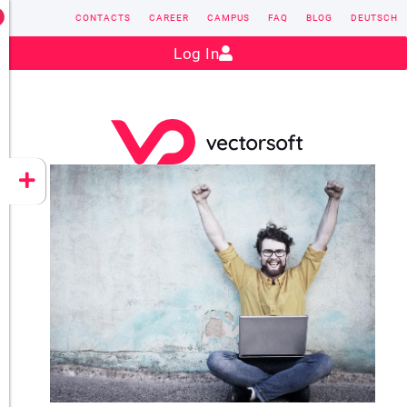
CONTACTS
CAREER
CAMPUS
FAQ
BLOG
DEUTSCH
Contact:
sales@vectorsoft.de
|
+49 6104 660-0
Log In
VECTORSOFT
CONZEPT 16
YEET
CLOUD