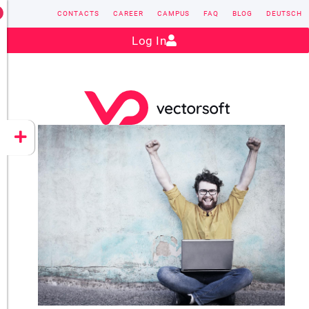
CONTACTS
CAREER
CAMPUS
FAQ
BLOG
DEUTSCH
Contact:
sales@vectorsoft.de
|
+49 6104 660-0
Log In
VECTORSOFT
CONZEPT 16
YEET
CLOUD