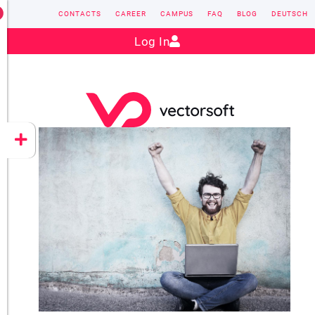
CONTACTS
CAREER
CAMPUS
FAQ
BLOG
DEUTSCH
Contact:
sales@vectorsoft.de
|
+49 6104 660-0
Log In
VECTORSOFT
CONZEPT 16
YEET
CLOUD