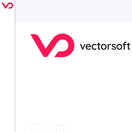
············
············