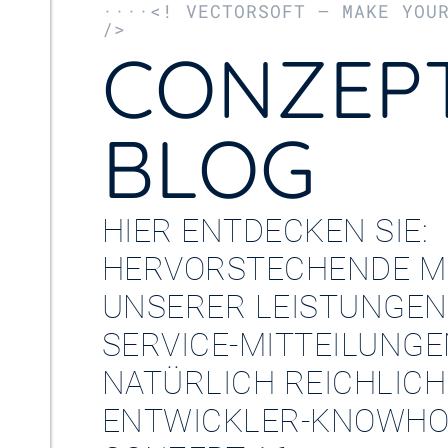
····<! VECTORSOFT – MAKE YOU
/>
CONZEPT
BLOG
HIER ENTDECKEN SIE:
HERVORSTECHENDE M
UNSERER LEISTUNGEN
SERVICE-MITTEILUNG
NATÜRLICH REICHLICH
ENTWICKLER-KNOWHO