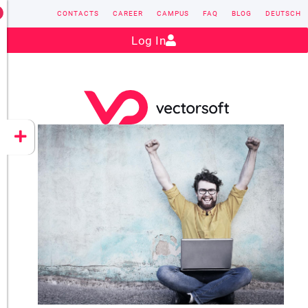
CONTACTS
CAREER
CAMPUS
FAQ
BLOG
DEUTSCH
Contact:
sales@vectorsoft.de
|
+49 6104 660-0
Log In
VECTORSOFT
CONZEPT 16
YEET
CLOUD