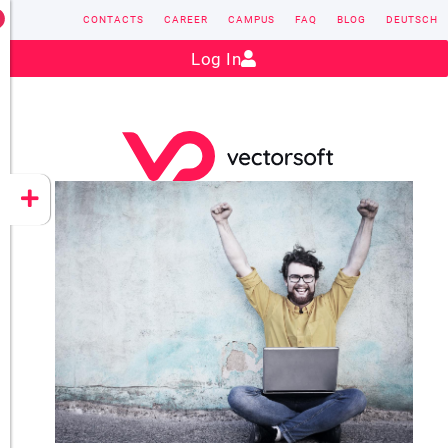
CONTACTS
CAREER
CAMPUS
FAQ
BLOG
DEUTSCH
Contact:
sales@vectorsoft.de
|
+49 6104 660-0
Log In
VECTORSOFT
CONZEPT 16
YEET
CLOUD