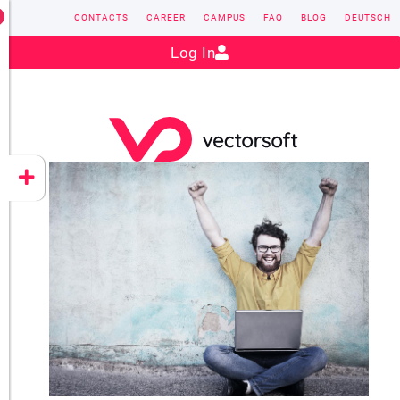
CONTACTS
CAREER
CAMPUS
FAQ
BLOG
DEUTSCH
Contact:
sales@vectorsoft.de
|
+49 6104 660-0
Log In
VECTORSOFT
CONZEPT 16
YEET
CLOUD