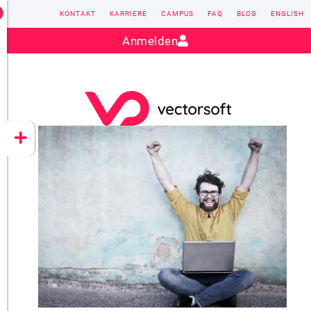
KONTAKT
KARRIERE
CAMPUS
FAQ
BLOG
ENGLISH
Kontakt:
sales@vectorsoft.de
|
+49 6104 660-0
Anmelden
VECTORSOFT
CONZEPT 16
YEET
CLOUD