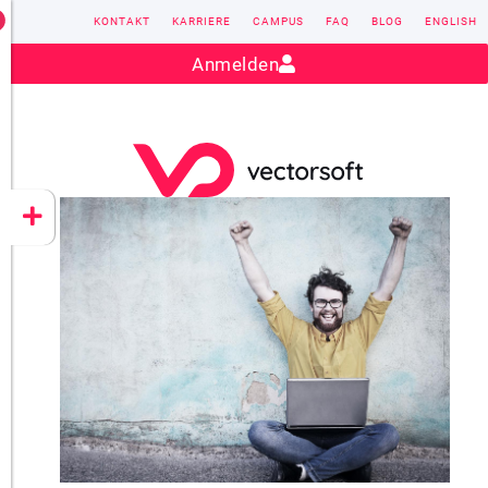
KONTAKT
KARRIERE
CAMPUS
FAQ
BLOG
ENGLISH
Kontakt:
sales@vectorsoft.de
|
+49 6104 660-0
Anmelden
VECTORSOFT
CONZEPT 16
YEET
CLOUD