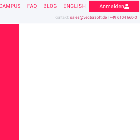
CAMPUS
FAQ
BLOG
ENGLISH
Anmelden
Kontakt:
sales@vectorsoft.de
|
+49 6104 660-0