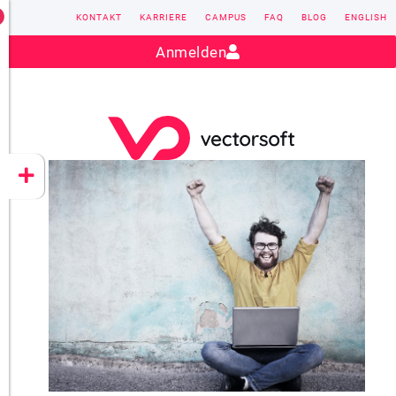
KONTAKT
KARRIERE
CAMPUS
FAQ
BLOG
ENGLISH
Kontakt:
sales@vectorsoft.de
|
+49 6104 660-0
Anmelden
VECTORSOFT
CONZEPT 16
YEET
CLOUD