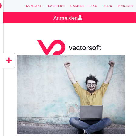
KONTAKT
KARRIERE
CAMPUS
FAQ
BLOG
ENGLISH
Kontakt:
sales@vectorsoft.de
|
+49 6104 660-0
Anmelden
VECTORSOFT
CONZEPT 16
YEET
CLOUD