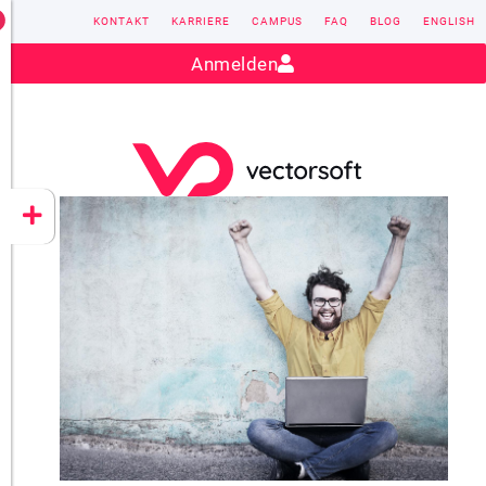
KONTAKT
KARRIERE
CAMPUS
FAQ
BLOG
ENGLISH
Kontakt:
sales@vectorsoft.de
|
+49 6104 660-0
Anmelden
VECTORSOFT
CONZEPT 16
YEET
CLOUD