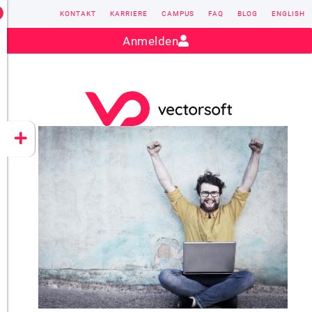
KONTAKT
KARRIERE
CAMPUS
FAQ
BLOG
ENGLISH
Kontakt:
sales@vectorsoft.de
|
+49 6104 660-0
Anmelden
VECTORSOFT
CONZEPT 16
YEET
CLOUD