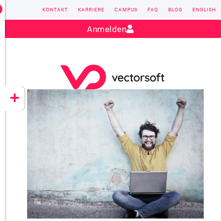
KONTAKT
KARRIERE
CAMPUS
FAQ
BLOG
ENGLISH
Kontakt:
sales@vectorsoft.de
|
+49 6104 660-0
Anmelden
VECTORSOFT
CONZEPT 16
YEET
CLOUD