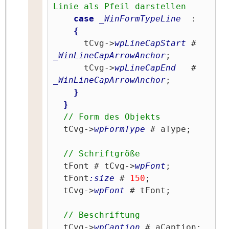
Linie als Pfeil darstellen
case
_WinFormTypeLine
  :

{
      tCvg->
wpLineCapStart
 # 
_WinLineCapArrowAnchor
;

      tCvg->
wpLineCapEnd
   # 
_WinLineCapArrowAnchor
;

}
}
// Form des Objekts
  tCvg->
wpFormType
 # aType;

// Schriftgröße
  tFont # tCvg->
wpFont
;

  tFont
:size
 # 
150
;

  tCvg->
wpFont
 # tFont;

// Beschriftung
  tCvg->
wpCaption
 # aCaption;
