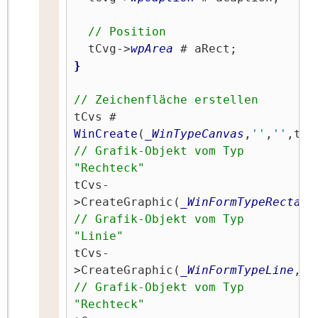
// Position
  tCvg->
wpArea
}
// Zeichenfläche erstellen
tCvs # 
WinCreate
(
_WinTypeCanvas
,
''
,
''
// Grafik-Objekt vom Typ 
"Rechteck"
tCvs-
>CreateGraphic(
_WinFormTypeRectang
// Grafik-Objekt vom Typ 
"Linie"
tCvs-
>CreateGraphic(
_WinFormTypeLine
,
'1
// Grafik-Objekt vom Typ 
"Rechteck"