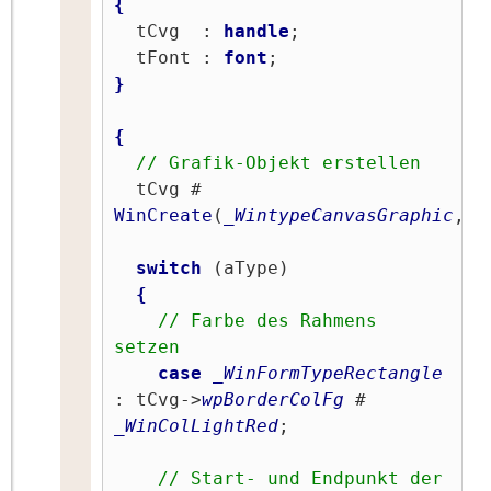
{
  tCvg  : 
handle
;

  tFont : 
font
}
{
// Grafik-Objekt erstellen
  tCvg # 
WinCreate
(
_WintypeCanvasGraphic
,
''
switch
 (aType)

{
// Farbe des Rahmens 
setzen
case
_WinFormTypeRectangle
: tCvg->
wpBorderColFg
 # 
_WinColLightRed
;

// Start- und Endpunkt der 