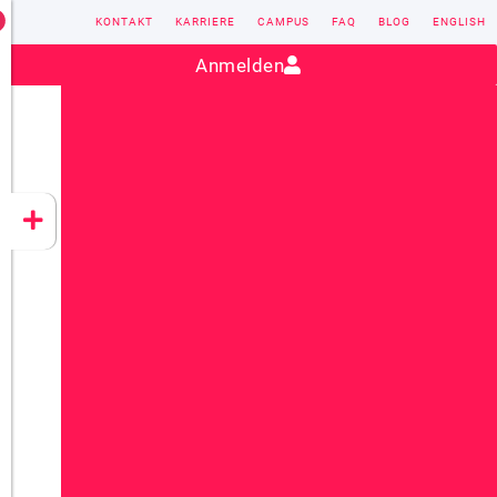
KONTAKT
KARRIERE
CAMPUS
FAQ
BLOG
ENGLISH
Kontakt:
sales@vectorsoft.de
|
+49 6104 660-0
Anmelden
VECTORSOFT
CONZEPT 16
YEET
CLOUD