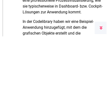
eine professionelle Prozessvisualisierung, wie
sie typischerweise in Dashboard- bzw. Cockpit-
Lösungen zur Anwendung kommt.
In der Codelibrary haben wir eine Beispiel-
Anwendung hinzugefügt, mit dem die
grafischen Objekte erstellt und die
Eigenschaften der Objekte definiert werden
können.
Klicken Sie
hier
, um die Nutzungsbedingungen
für unseren Blog zu lesen.
Schreiben Sie einen
Kommentar