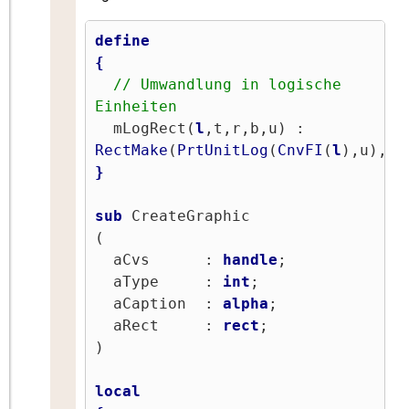
define
{
// Umwandlung in logische 
Einheiten
  mLogRect(
l
,t,r,b,u) : 
RectMake
(
PrtUnitLog
(
CnvFI
(
l
),u),
Pr
}
sub
 CreateGraphic

(

  aCvs      : 
handle
;

  aType     : 
int
;

  aCaption  : 
alpha
;

  aRect     : 
rect
;

)

local