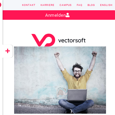
KONTAKT
KARRIERE
CAMPUS
FAQ
BLOG
ENGLISH
Kontakt:
sales@vectorsoft.de
|
+49 6104 660-0
Anmelden
VECTORSOFT
CONZEPT 16
YEET
CLOUD