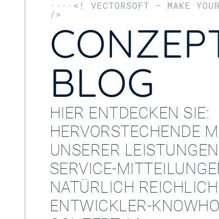
····<! VECTORSOFT – MAKE YOU
/>
CONZEPT
BLOG
HIER ENTDECKEN SIE:
HERVORSTECHENDE M
UNSERER LEISTUNGEN
SERVICE-MITTEILUNG
NATÜRLICH REICHLICH
ENTWICKLER-KNOWHO