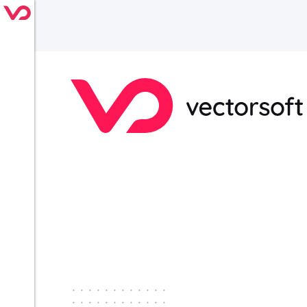
············
············