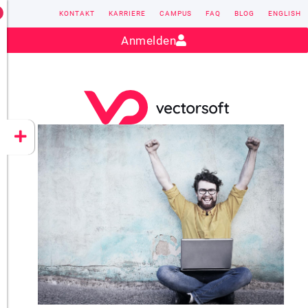
KONTAKT
KARRIERE
CAMPUS
FAQ
BLOG
ENGLISH
Kontakt:
sales@vectorsoft.de
|
+49 6104 660-0
Anmelden
VECTORSOFT
CONZEPT 16
YEET
CLOUD