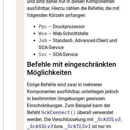
und sind daher nur in diesen Komponenten
ausführbar. Hierzu zählen die Befehle, die mit
folgenden Kürzeln anfangen:
Ppc
– Druckprozessor
Wse
– Web-Schnittstelle
Job
– Standard-, Advanced-Client und
SOA-Service
Svc
– SOA-Service
Befehle mit eingeschränkten
Möglichkeiten
Einige Befehle sind zwar in mehreren
Komponenten ausführbar, unterliegen jedoch
in bestimmten Umgebungen gewissen
Einschränkungen. Zum Beispiel kann der
Befehl
SckConnect
()
überall verwendet
werden. Die Verschlüsselung mit
_SckSSLv2
,
_SckSSLv3
bzw.
_SckTLSv1
ist nur im