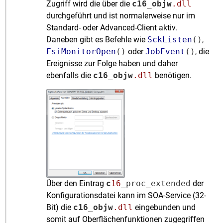
Zugriff wird die über die
c16_objw
.dll
durchgeführt und ist normalerweise nur im
Standard- oder Advanced-Client aktiv.
Daneben gibt es Befehle wie
SckListen
()
,
FsiMonitorOpen
()
oder
JobEvent
()
, die
Ereignisse zur Folge haben und daher
ebenfalls die
c16_objw
.dll
benötigen.
Über den Eintrag
c
16
_proc_extended
der
Konfigurationsdatei kann im SOA-Service (32-
Bit) die
c16_objw
.dll
eingebunden und
somit auf Oberflächenfunktionen zugegriffen