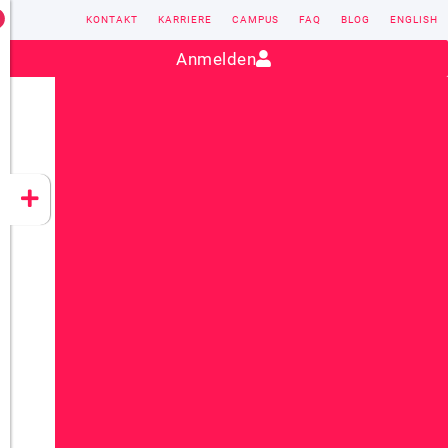
KONTAKT
KARRIERE
CAMPUS
FAQ
BLOG
ENGLISH
Kontakt:
sales@vectorsoft.de
|
+49 6104 660-0
Anmelden
VECTORSOFT
CONZEPT 16
YEET
CLOUD